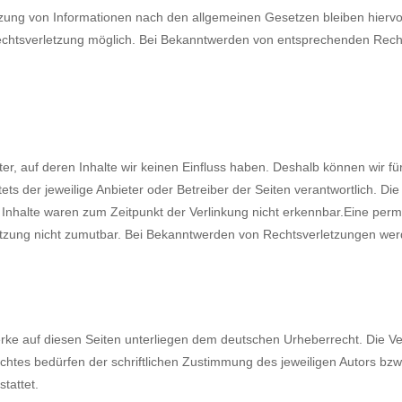
zung von Informationen nach den allgemeinen Gesetzen bleiben hiervon
Rechtsverletzung möglich. Bei Bekanntwerden von entsprechenden Rec
ter, auf deren Inhalte wir keinen Einfluss haben. Deshalb können wir f
tets der jeweilige Anbieter oder Betreiber der Seiten verantwortlich. D
nhalte waren zum Zeitpunkt der Verlinkung nicht erkennbar.Eine permane
etzung nicht zumutbar. Bei Bekanntwerden von Rechtsverletzungen wer
erke auf diesen Seiten unterliegen dem deutschen Urheberrecht. Die Ver
tes bedürfen der schriftlichen Zustimmung des jeweiligen Autors bzw.
tattet.