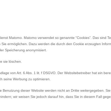
enst Matomo. Matomo verwendet so genannte “Cookies”. Das sind Tex
h Sie ermöglichen. Dazu werden die durch den Cookie erzeugten Infor
der Speicherung anonymisiert.
e sie löschen.
age von Art. 6 Abs. 1 lit. f
DSGVO
. Der Websitebetreiber hat ein ber
ch seine Werbung zu optimieren.
e Benutzung dieser Website werden nicht an Dritte weitergegeben. Si
indern; wir weisen Sie jedoch darauf hin, dass Sie in diesem Fall gege